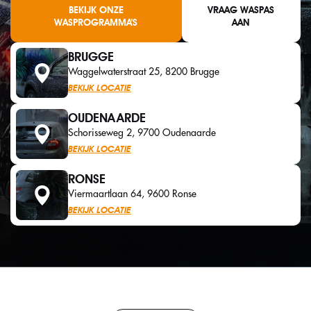
BEKIJK ONZE
VRAAG WASPAS
WASPROGRAMMA’S
AAN
BRUGGE
Waggelwaterstraat 25, 8200 Brugge
BEKIJK LOCATIE
OUDENAARDE
Schorisseweg 2, 9700 Oudenaarde
BEKIJK LOCATIE
RONSE
Viermaartlaan 64, 9600 Ronse
BEKIJK LOCATIE