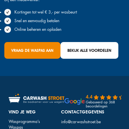
Kortingen tot wel € 3,- per wasbeurt
Snel en eenvoudig betalen
Online beheren en opladen
VRAAG DE WASPAS AAN
BEKIJK ALLE VOORDELEN
4.4
Gebaseerd op 368
beoordelingen
VIND JE WEG
CONTACTGEGEVENS
Wasprogramma’s
info@carwashstroet.be
Waspas