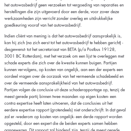
het autowasbedrijf geen verzoeken tot vergoeding van reparaties en
herstellingen die zijn uitgevoerd door een derde, voor zover deze
werkzaamheden zijn verricht zonder overleg en uitdrukkelijke
goedkeuring vooraf van het autowasbedrijf.
Indien cliënt van mening is dat het autowasbedrijf aansprakelijk is,
kan hij zich (na zich eerst tot het autowasbedrijf te hebben gericht) -
desgewenst- tot het secretariaat van BETA (p/a Postbus 19128,
3001 BC Rotterdam), met het verzoek om een lijst te overleggen met
schade experts die zich over de kwestie kunnen buigen. Partijen
kunnen vervolgens, op kosten van ongelijk, aan een der experts een
oordeel vragen over de oorzaak van het vermeende schadebeeld en
over de vermeende aansprakelijkheid van het autowasbedrijf.
Partijen volgen de conclusie uit deze schaderapportage op, tenzij de
meest gerede partij binnen twee maanden -op eigen kosten- een
contra expertise heeft laten uitvoeren, dat de conclusies uit het
eerdere expertise rapport (grotendeels) niet onderschrijft. In dat geval
zal er -wederom op kosten van ongelijk- een derde rapport worden
opgesteld, door een expert die de beiden experts samen hebben
aangewezen. Dit rapport zal bindend zijn, tenzij de meest gerede